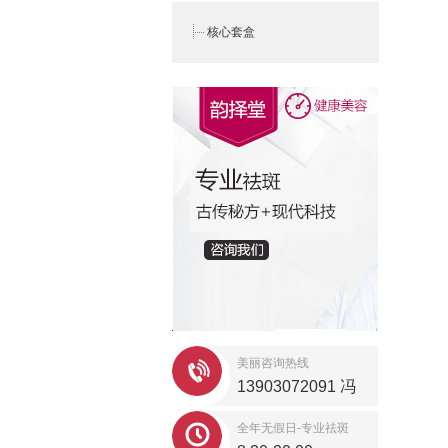
核心套盒
美丽咨询热线
13903072091 冯
老师，
全年无假日-专业祛斑
13903070304 邓总