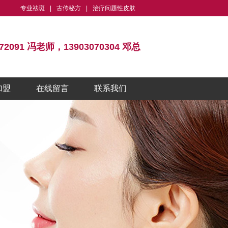
专业祛斑
|
古传秘方
|
治疗问题性皮肤
072091 冯老师，13903070304 邓总
加盟
在线留言
联系我们