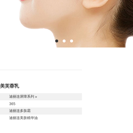
美芙蓉乳
迪丽连
屏障系列
»
365
迪丽连多肽霜
迪丽连美肤精华油